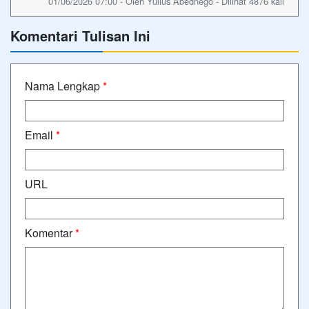
01/06/2026 07:00 - Oleh Yulius Abednego - Dilihat 4876 kali
Komentari Tulisan Ini
Nama Lengkap
*
Email
*
URL
Komentar
*