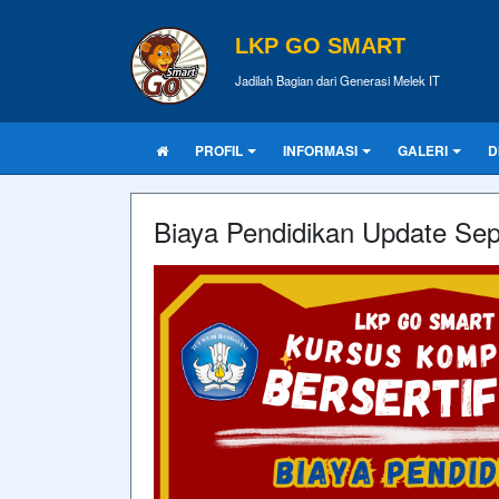
LKP GO SMART
Jadilah Bagian dari Generasi Melek IT
PROFIL
INFORMASI
GALERI
D
Biaya Pendidikan Update Se