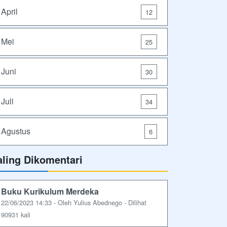
April
12
Mei
25
Juni
30
Juli
34
Agustus
6
aling Dikomentari
Buku Kurikulum Merdeka
22/06/2023 14:33 - Oleh Yulius Abednego - Dilihat
90931 kali