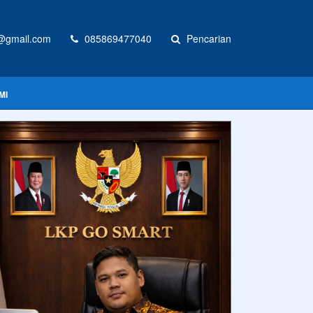
@gmail.com
085869477040
Pencarian
MI