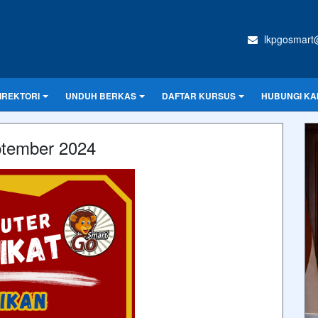
lkpgosmart
IREKTORI
UNDUH BERKAS
DAFTAR KURSUS
HUBUNGI KA
ptember 2024